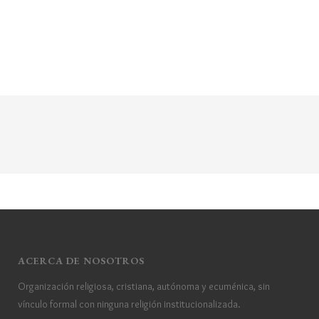
ACERCA DE NOSOTROS
Organización religiosa, cristiana, autónoma y ecuménica, sin
vínculo formal con ninguna religión institucionalizada.