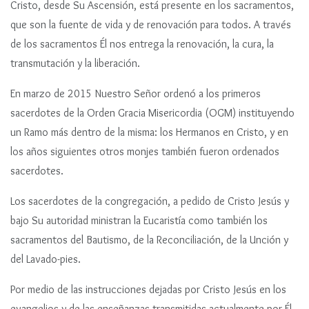
Cristo, desde Su Ascensión, está presente en los sacramentos,
n
que son la fuente de vida y de renovación para todos. A través
c
de los sacramentos Él nos entrega la renovación, la cura, la
i
transmutación y la liberación.
p
a
En marzo de 2015 Nuestro Señor ordenó a los primeros
l
sacerdotes de la Orden Gracia Misericordia (OGM) instituyendo
un Ramo más dentro de la misma: los Hermanos en Cristo, y en
los años siguientes otros monjes también fueron ordenados
sacerdotes.
Los sacerdotes de la congregación, a pedido de Cristo Jesús y
bajo Su autoridad ministran la Eucaristía como también los
sacramentos del Bautismo, de la Reconciliación, de la Unción y
del Lavado-pies.
Por medio de las instrucciones dejadas por Cristo Jesús en los
evangelios y de las enseñanzas transmitidas actualmente por Él