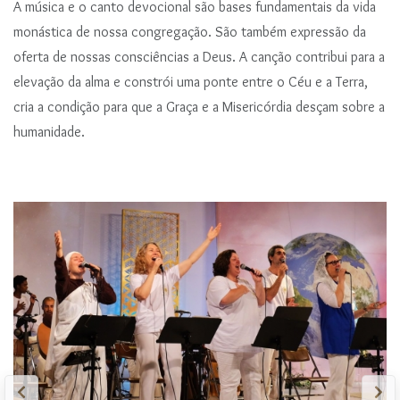
A música e o canto devocional são bases fundamentais da vida
r
monástica de nossa congregação. São também expressão da
i
oferta de nossas consciências a Deus. A canção contribui para a
n
elevação da alma e constrói uma ponte entre o Céu e a Terra,
c
i
cria a condição para que a Graça e a Misericórdia desçam sobre a
p
humanidade.
a
l
Anterior