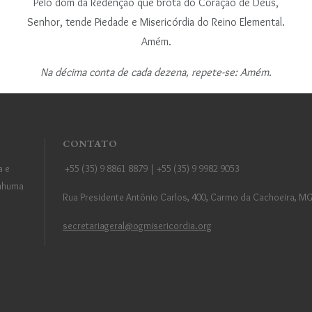
Pelo dom da Redenção que brota do Coração de Deus,
Senhor, tende Piedade e Misericórdia do Reino Elemental.
Amém.
Na décima conta de cada dezena, repete-se: Amém.
CONTATO
a e
+55 (35) 9 8861 8879 | +55 (35) 9 9982 9053
enhuma
Rua Presidente Antônio Carlos, 400, Carmo da Cachoeira, MG,
secretariageral@ogmisericordia.org