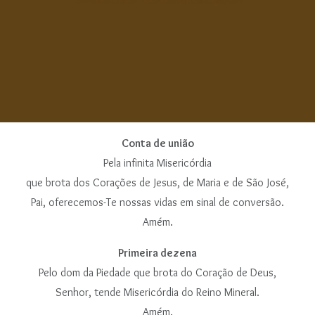
r
i
n
c
i
p
a
l
Conta de união
Pela infinita Misericórdia
que brota dos Corações de Jesus, de Maria e de São José,
Pai, oferecemos-Te nossas vidas em sinal de conversão.
Amém.
Primeira dezena
Pelo dom da Piedade que brota do Coração de Deus,
Senhor, tende Misericórdia do Reino Mineral.
Amém.