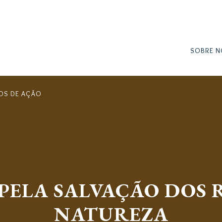
P
u
l
a
io
SOBRE N
r
p
a
r
OS DE AÇÃO
a
o
c
o
n
t
e
PELA SALVAÇÃO DOS 
ú
d
NATUREZA
o
p