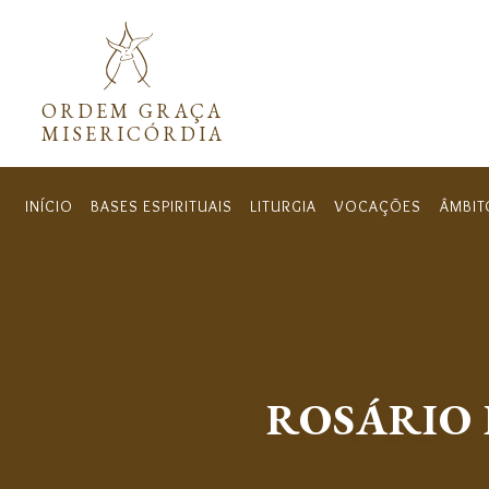
Menú secundar
ORDEM GRAÇA
MISERICÓRDIA
INÍCIO
BASES ESPIRITUAIS
LITURGIA
VOCAÇÕES
ÂMBIT
Navegación principal
ROSÁRIO 