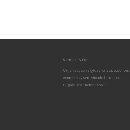
SOBRE NÓS
Organização religiosa, cristã, autônom
ecumênica, sem vínculo formal com n
religião institucionalizada.